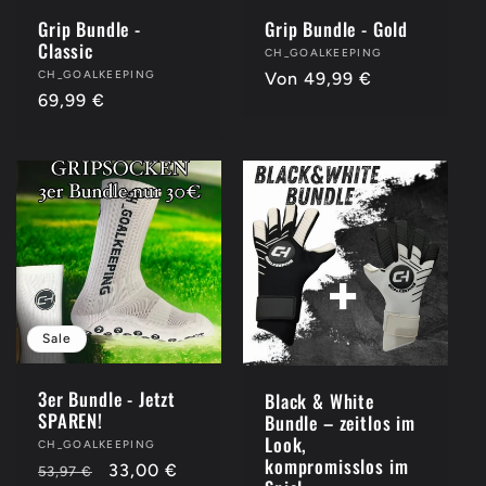
Grip Bundle -
Grip Bundle - Gold
Classic
Anbieter:
CH_GOALKEEPING
Anbieter:
CH_GOALKEEPING
Normaler
Von 49,99 €
Normaler
69,99 €
Preis
Preis
Sale
3er Bundle - Jetzt
Black & White
SPAREN!
Bundle – zeitlos im
Look,
Anbieter:
CH_GOALKEEPING
kompromisslos im
Normaler
Verkaufspreis
33,00 €
53,97 €