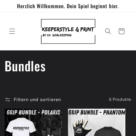
Direkt
Herzlich Willkommen. Dein Spiel beginnt hier.
zum
Inhalt
Warenkorb
K
Bundles
a
t
Filtern und sortieren
6 Produkte
e
g