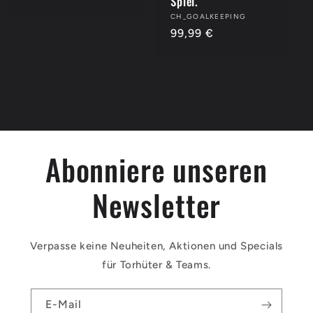
Spiel.
Preis
Anbieter:
CH_GOALKEEPING
Normaler
99,99 €
Preis
Abonniere unseren
Newsletter
Verpasse keine Neuheiten, Aktionen und Specials
für Torhüter & Teams.
E-Mail