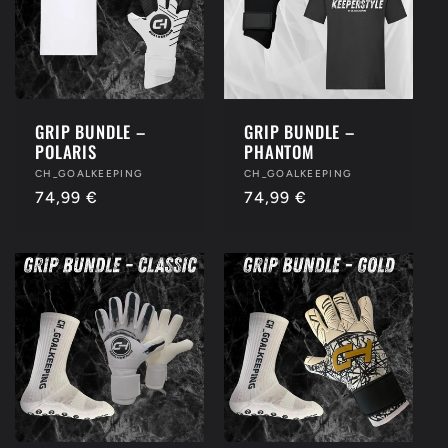
o
r
i
GRIP BUNDLE –
GRIP BUNDLE –
POLARIS
PHANTOM
e
Anbieter:
CH_GOALKEEPING
Anbieter:
CH_GOALKEEPING
Normaler
74,99 €
Normaler
74,99 €
:
Preis
Preis